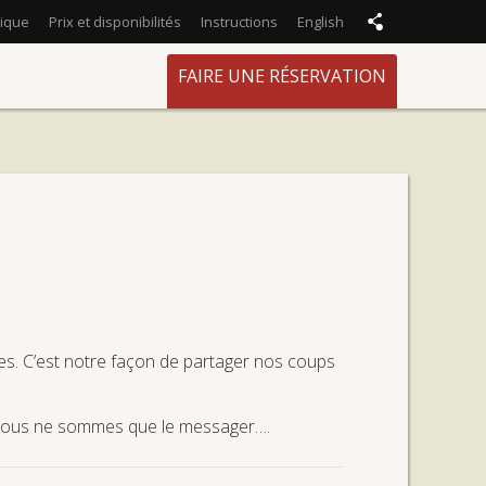
ique
Prix et disponibilités
Instructions
English
FAIRE UNE RÉSERVATION
es. C’est notre façon de partager nos coups
r. Nous ne sommes que le messager….