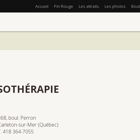
Accueil
Pin Rouge
Les attraits
Les photos
Bout
SOTHÉRAPIE
868, boul. Perron
Carleton-sur-Mer (Québec)
T. 418 364-7055